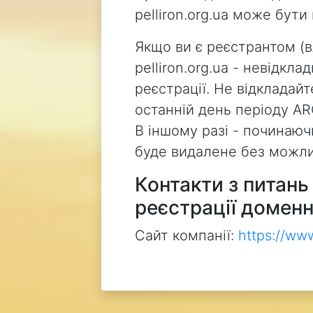
pelliron.org.ua може бут
Якщо ви є реєстрантом (
pelliron.org.ua - невідкл
реєстрації. Не відкладай
останній день періоду AR
В іншому разі - починаючи
буде видалене без можли
Контакти з питан
реєстрації доменн
Сайт компанії:
https://ww