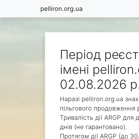
pelliron.org.ua
Період реєст
імені pelliro
02.08.2026 р
Наразі pelliron.org.ua зн
пільгового продовження р
Тривалість дії ARGP для д
днів (не гарантовано).
Протягом дії ARGP (до 30.