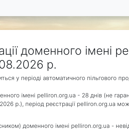
ції доменного імені pel
08.2026 р.
одиться у періоді автоматичного пільгового п
нного імені pelliron.org.ua - 28 днів (не гара
2026 р.), період реєстрації pelliron.org.ua 
ником) доменного імені pelliron.org.ua - неві