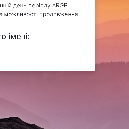
нній день періоду ARGP.
без можливості продовження
о імені: