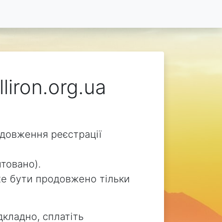
liron.org.ua
родовження реєстрації
нтовано).
може бути продовжено тільки
дкладно, сплатіть