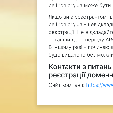
pelliron.org.ua може бут
Якщо ви є реєстрантом (
pelliron.org.ua - невідкл
реєстрації. Не відкладай
останній день періоду AR
В іншому разі - починаючи
буде видалене без можли
Контакти з питан
реєстрації доменн
Сайт компанії:
https://ww