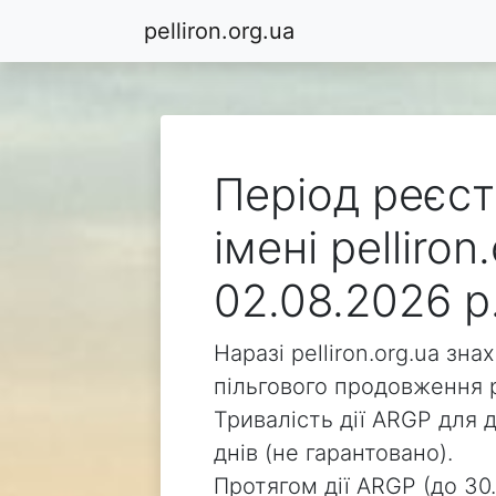
pelliron.org.ua
Період реєст
імені pelliro
02.08.2026 р
Наразі pelliron.org.ua зн
пільгового продовження р
Тривалість дії ARGP для д
днів (не гарантовано).
Протягом дії ARGP (до 30.