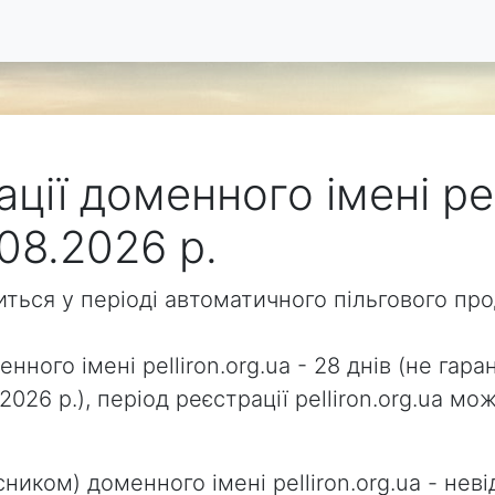
ції доменного імені pel
08.2026 р.
одиться у періоді автоматичного пільгового п
нного імені pelliron.org.ua - 28 днів (не гара
2026 р.), період реєстрації pelliron.org.ua 
ником) доменного імені pelliron.org.ua - неві