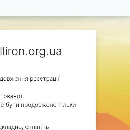
liron.org.ua
родовження реєстрації
нтовано).
може бути продовжено тільки
дкладно, сплатіть