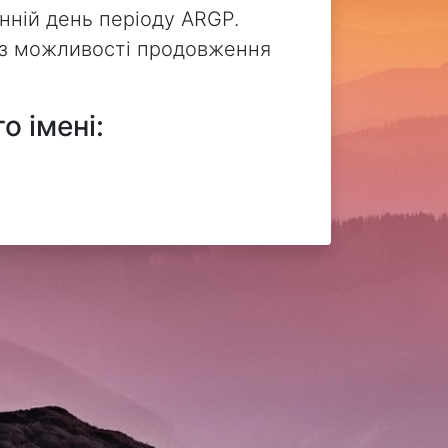
нній день періоду ARGP.
без можливості продовження
о імені: