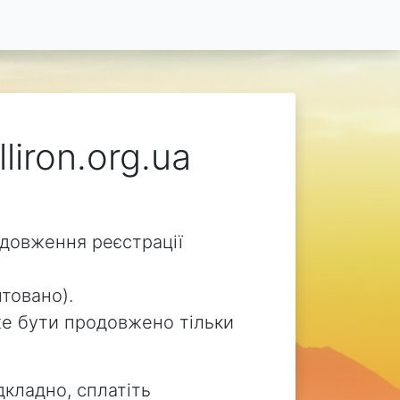
liron.org.ua
родовження реєстрації
нтовано).
може бути продовжено тільки
дкладно, сплатіть