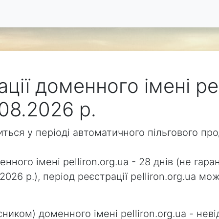
ції доменного імені pel
08.2026 р.
одиться у періоді автоматичного пільгового п
нного імені pelliron.org.ua - 28 днів (не гара
2026 р.), період реєстрації pelliron.org.ua 
ником) доменного імені pelliron.org.ua - неві