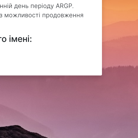
нній день періоду ARGP.
без можливості продовження
о імені: