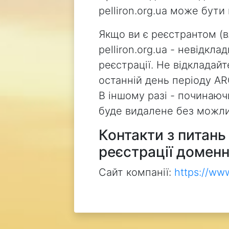
pelliron.org.ua може бут
Якщо ви є реєстрантом (
pelliron.org.ua - невідкл
реєстрації. Не відкладай
останній день періоду AR
В іншому разі - починаючи
буде видалене без можли
Контакти з питан
реєстрації доменн
Сайт компанії:
https://ww