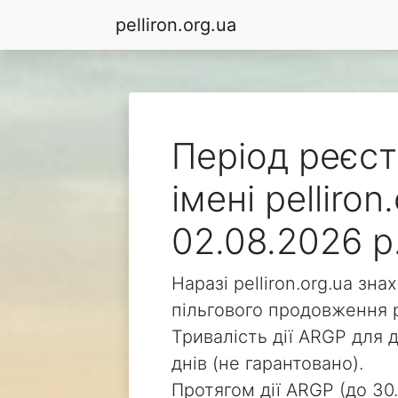
pelliron.org.ua
Період реєст
імені pelliro
02.08.2026 р
Наразі pelliron.org.ua зн
пільгового продовження р
Тривалість дії ARGP для д
днів (не гарантовано).
Протягом дії ARGP (до 30.