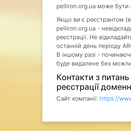
pelliron.org.ua може бут
Якщо ви є реєстрантом (
pelliron.org.ua - невідкл
реєстрації. Не відкладай
останній день періоду AR
В іншому разі - починаючи
буде видалене без можли
Контакти з питан
реєстрації доменн
Сайт компанії:
https://ww