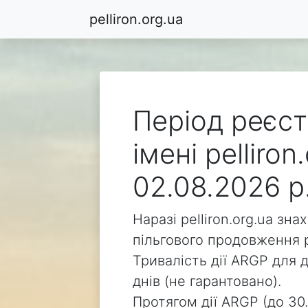
pelliron.org.ua
Період реєст
імені pelliro
02.08.2026 р
Наразі pelliron.org.ua зн
пільгового продовження р
Тривалість дії ARGP для д
днів (не гарантовано).
Протягом дії ARGP (до 30.