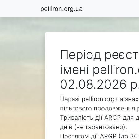
pelliron.org.ua
Період реєст
імені pelliro
02.08.2026 р
Наразі pelliron.org.ua зн
пільгового продовження р
Тривалість дії ARGP для д
днів (не гарантовано).
Протягом дії ARGP (до 30.