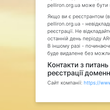
pelliron.org.ua може бут
Якщо ви є реєстрантом (
pelliron.org.ua - невідкл
реєстрації. Не відкладай
останній день періоду AR
В іншому разі - починаючи
буде видалене без можли
Контакти з питан
реєстрації доменн
Сайт компанії:
https://ww