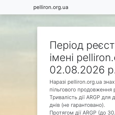
pelliron.org.ua
Період реєст
імені pelliro
02.08.2026 р
Наразі pelliron.org.ua зн
пільгового продовження р
Тривалість дії ARGP для д
днів (не гарантовано).
Протягом дії ARGP (до 30.