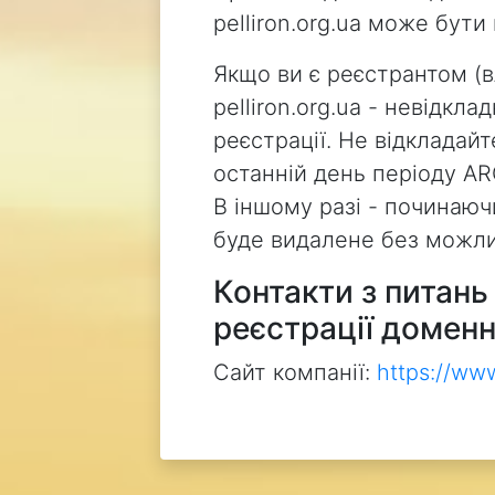
pelliron.org.ua може бут
Якщо ви є реєстрантом (
pelliron.org.ua - невідкл
реєстрації. Не відкладай
останній день періоду AR
В іншому разі - починаючи
буде видалене без можли
Контакти з питан
реєстрації доменн
Сайт компанії:
https://ww