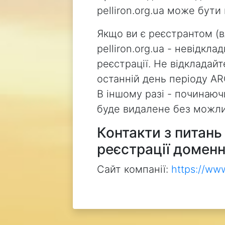
pelliron.org.ua може бут
Якщо ви є реєстрантом (
pelliron.org.ua - невідкл
реєстрації. Не відкладай
останній день періоду AR
В іншому разі - починаючи
буде видалене без можли
Контакти з питан
реєстрації доменн
Сайт компанії:
https://ww