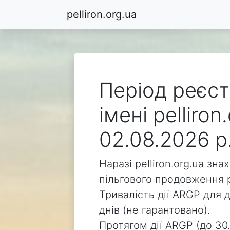
pelliron.org.ua
Період реєст
імені pelliro
02.08.2026 р
Наразі pelliron.org.ua зн
пільгового продовження р
Тривалість дії ARGP для д
днів (не гарантовано).
Протягом дії ARGP (до 30.