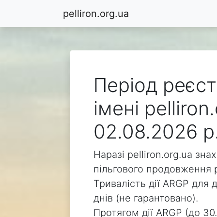
pelliron.org.ua
Період реєст
імені pelliro
02.08.2026 р
Наразі pelliron.org.ua зн
пільгового продовження р
Тривалість дії ARGP для д
днів (не гарантовано).
Протягом дії ARGP (до 30.