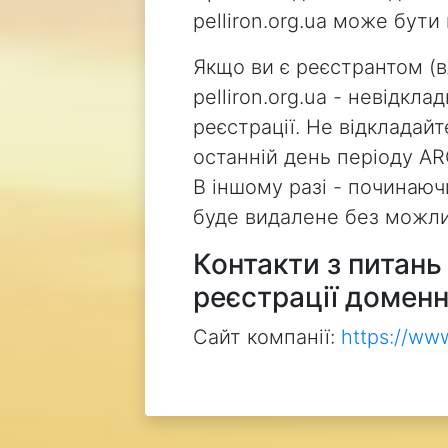
pelliron.org.ua може бут
Якщо ви є реєстрантом (
pelliron.org.ua - невідкл
реєстрації. Не відкладай
останній день періоду AR
В іншому разі - починаючи
буде видалене без можли
Контакти з питан
реєстрації доменн
Сайт компанії:
https://ww