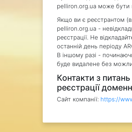
pelliron.org.ua може бут
Якщо ви є реєстрантом (
pelliron.org.ua - невідкл
реєстрації. Не відкладай
останній день періоду AR
В іншому разі - починаючи
буде видалене без можли
Контакти з питан
реєстрації доменн
Сайт компанії:
https://ww