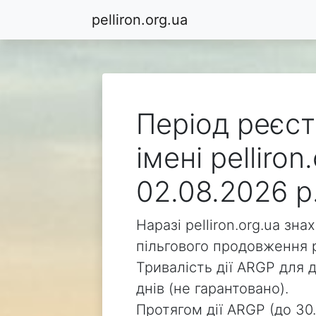
pelliron.org.ua
Період реєст
імені pelliro
02.08.2026 р
Наразі pelliron.org.ua зн
пільгового продовження р
Тривалість дії ARGP для д
днів (не гарантовано).
Протягом дії ARGP (до 30.