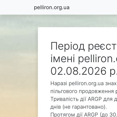
pelliron.org.ua
Період реєст
імені pelliro
02.08.2026 р
Наразі pelliron.org.ua зн
пільгового продовження р
Тривалість дії ARGP для д
днів (не гарантовано).
Протягом дії ARGP (до 30.