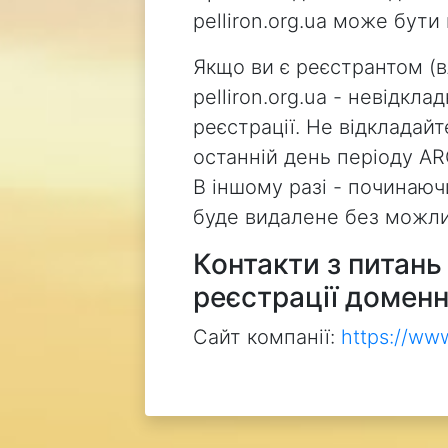
pelliron.org.ua може бут
Якщо ви є реєстрантом (
pelliron.org.ua - невідкл
реєстрації. Не відкладай
останній день періоду AR
В іншому разі - починаючи
буде видалене без можли
Контакти з питан
реєстрації доменн
Сайт компанії:
https://ww