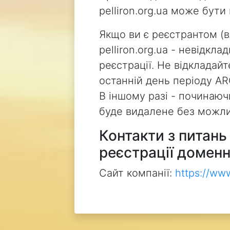
pelliron.org.ua може бут
Якщо ви є реєстрантом (
pelliron.org.ua - невідкл
реєстрації. Не відкладай
останній день періоду AR
В іншому разі - починаючи
буде видалене без можли
Контакти з питан
реєстрації доменн
Сайт компанії:
https://ww