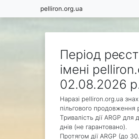
pelliron.org.ua
Період реєст
імені pelliro
02.08.2026 р
Наразі pelliron.org.ua зн
пільгового продовження р
Тривалість дії ARGP для д
днів (не гарантовано).
Протягом дії ARGP (до 30.