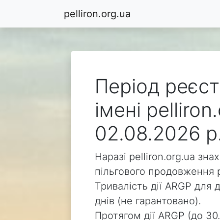
pelliron.org.ua
Період реєст
імені pelliro
02.08.2026 р
Наразі pelliron.org.ua зн
пільгового продовження р
Тривалість дії ARGP для д
днів (не гарантовано).
Протягом дії ARGP (до 30.