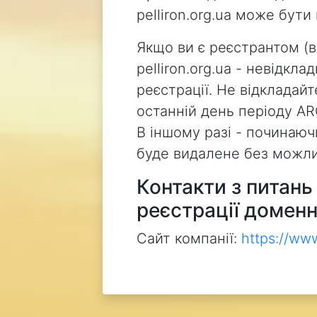
pelliron.org.ua може бут
Якщо ви є реєстрантом (
pelliron.org.ua - невідкл
реєстрації. Не відкладай
останній день періоду AR
В іншому разі - починаючи
буде видалене без можли
Контакти з питан
реєстрації доменн
Сайт компанії:
https://ww