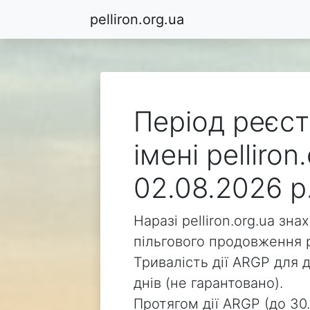
pelliron.org.ua
Період реєст
імені pelliro
02.08.2026 р
Наразі pelliron.org.ua зн
пільгового продовження р
Тривалість дії ARGP для д
днів (не гарантовано).
Протягом дії ARGP (до 30.