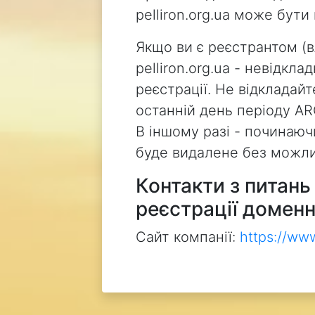
pelliron.org.ua може бут
Якщо ви є реєстрантом (
pelliron.org.ua - невідкл
реєстрації. Не відкладай
останній день періоду AR
В іншому разі - починаючи
буде видалене без можли
Контакти з питан
реєстрації доменн
Сайт компанії:
https://ww