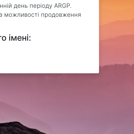
нній день періоду ARGP.
без можливості продовження
о імені: