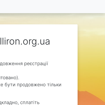
liron.org.ua
родовження реєстрації
нтовано).
може бути продовжено тільки
дкладно, сплатіть