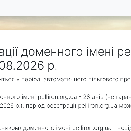
ції доменного імені pel
08.2026 р.
одиться у періоді автоматичного пільгового п
нного імені pelliron.org.ua - 28 днів (не гара
2026 р.), період реєстрації pelliron.org.ua 
ником) доменного імені pelliron.org.ua - неві