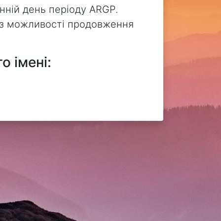
нній день періоду ARGP.
без можливості продовження
о імені: