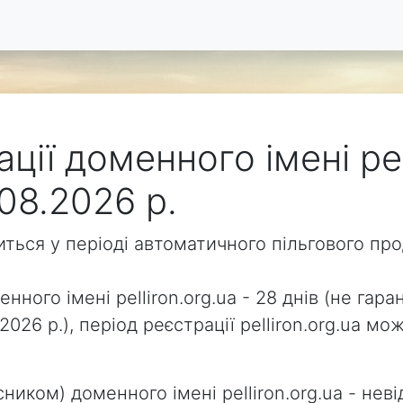
ції доменного імені pel
08.2026 р.
одиться у періоді автоматичного пільгового п
нного імені pelliron.org.ua - 28 днів (не гара
2026 р.), період реєстрації pelliron.org.ua 
ником) доменного імені pelliron.org.ua - неві