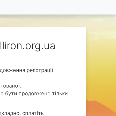
liron.org.ua
родовження реєстрації
нтовано).
може бути продовжено тільки
дкладно, сплатіть