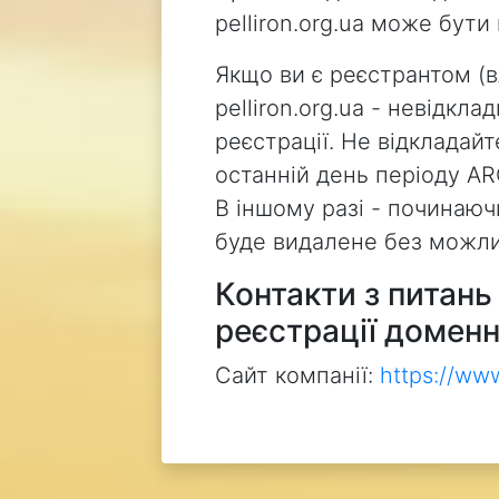
pelliron.org.ua може бут
Якщо ви є реєстрантом (
pelliron.org.ua - невідкл
реєстрації. Не відкладай
останній день періоду AR
В іншому разі - починаючи
буде видалене без можли
Контакти з питан
реєстрації доменн
Сайт компанії:
https://ww