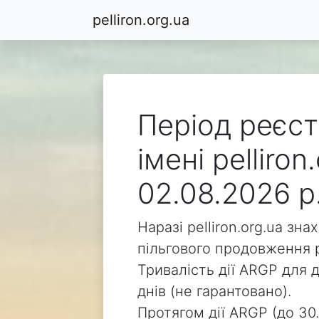
pelliron.org.ua
Період реєст
імені pelliro
02.08.2026 р
Наразі pelliron.org.ua зн
пільгового продовження р
Тривалість дії ARGP для д
днів (не гарантовано).
Протягом дії ARGP (до 30.