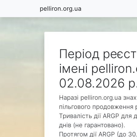
pelliron.org.ua
Період реєст
імені pelliro
02.08.2026 р
Наразі pelliron.org.ua зн
пільгового продовження р
Тривалість дії ARGP для д
днів (не гарантовано).
Протягом дії ARGP (до 30.