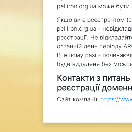
pelliron.org.ua може бут
Якщо ви є реєстрантом (
pelliron.org.ua - невідкл
реєстрації. Не відкладай
останній день періоду AR
В іншому разі - починаючи
буде видалене без можли
Контакти з питан
реєстрації доменн
Сайт компанії:
https://ww