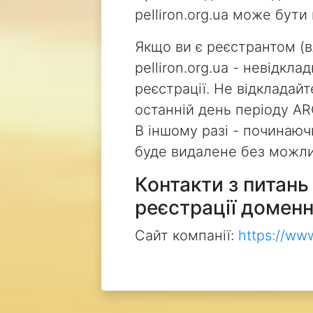
pelliron.org.ua може бут
Якщо ви є реєстрантом (
pelliron.org.ua - невідкл
реєстрації. Не відкладай
останній день періоду AR
В іншому разі - починаючи
буде видалене без можли
Контакти з питан
реєстрації доменн
Сайт компанії:
https://ww