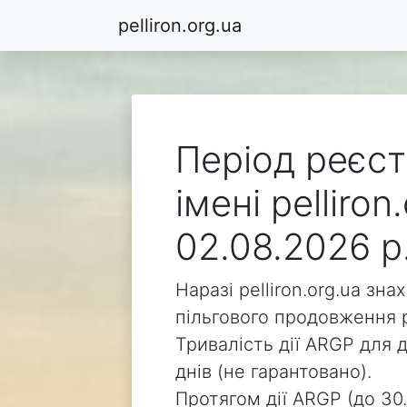
pelliron.org.ua
Період реєст
імені pelliro
02.08.2026 р
Наразі pelliron.org.ua зн
пільгового продовження р
Тривалість дії ARGP для д
днів (не гарантовано).
Протягом дії ARGP (до 30.