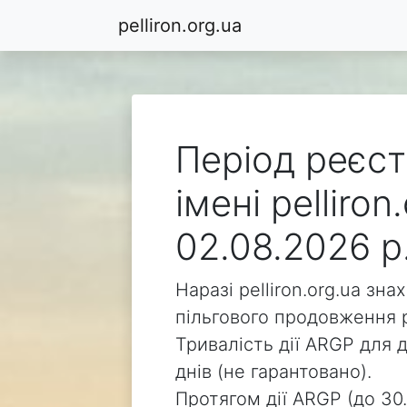
pelliron.org.ua
Період реєст
імені pelliro
02.08.2026 р
Наразі pelliron.org.ua зн
пільгового продовження р
Тривалість дії ARGP для д
днів (не гарантовано).
Протягом дії ARGP (до 30.