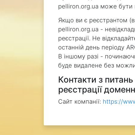
pelliron.org.ua може бут
Якщо ви є реєстрантом (
pelliron.org.ua - невідкл
реєстрації. Не відкладай
останній день періоду AR
В іншому разі - починаючи
буде видалене без можли
Контакти з питан
реєстрації доменн
Сайт компанії:
https://ww