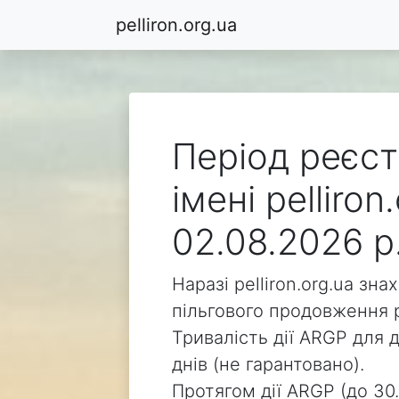
pelliron.org.ua
Період реєст
імені pelliro
02.08.2026 р
Наразі pelliron.org.ua зн
пільгового продовження р
Тривалість дії ARGP для д
днів (не гарантовано).
Протягом дії ARGP (до 30.