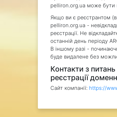
pelliron.org.ua може бут
Якщо ви є реєстрантом (
pelliron.org.ua - невідкл
реєстрації. Не відкладай
останній день періоду AR
В іншому разі - починаючи
буде видалене без можли
Контакти з питан
реєстрації доменн
Сайт компанії:
https://ww