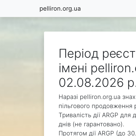
pelliron.org.ua
Період реєст
імені pelliro
02.08.2026 р
Наразі pelliron.org.ua зн
пільгового продовження р
Тривалість дії ARGP для д
днів (не гарантовано).
Протягом дії ARGP (до 30.