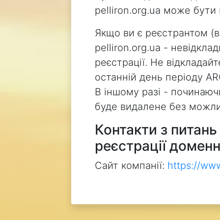
pelliron.org.ua може бут
Якщо ви є реєстрантом (
pelliron.org.ua - невідкл
реєстрації. Не відкладай
останній день періоду AR
В іншому разі - починаючи
буде видалене без можли
Контакти з питан
реєстрації доменн
Сайт компанії:
https://ww