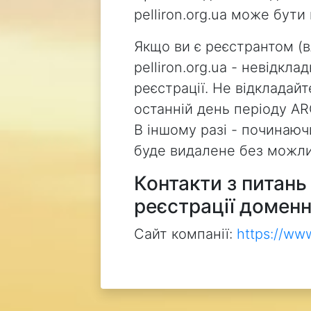
pelliron.org.ua може бут
Якщо ви є реєстрантом (
pelliron.org.ua - невідкл
реєстрації. Не відкладай
останній день періоду AR
В іншому разі - починаючи
буде видалене без можли
Контакти з питан
реєстрації доменн
Сайт компанії:
https://ww