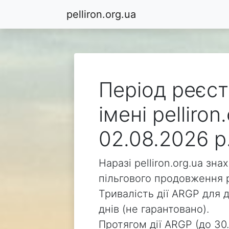
pelliron.org.ua
Період реєст
імені pelliro
02.08.2026 р
Наразі pelliron.org.ua зн
пільгового продовження р
Тривалість дії ARGP для д
днів (не гарантовано).
Протягом дії ARGP (до 30.