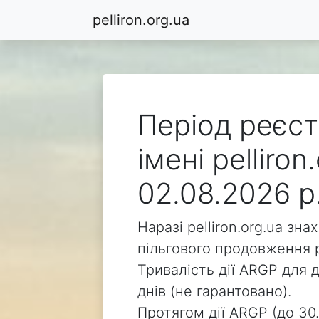
pelliron.org.ua
Період реєст
імені pelliro
02.08.2026 р
Наразі pelliron.org.ua зн
пільгового продовження р
Тривалість дії ARGP для д
днів (не гарантовано).
Протягом дії ARGP (до 30.