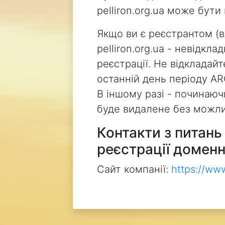
pelliron.org.ua може бут
Якщо ви є реєстрантом (
pelliron.org.ua - невідкл
реєстрації. Не відкладай
останній день періоду AR
В іншому разі - починаючи
буде видалене без можли
Контакти з питан
реєстрації доменн
Сайт компанії:
https://ww