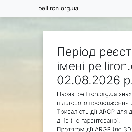
pelliron.org.ua
Період реєст
імені pelliro
02.08.2026 р
Наразі pelliron.org.ua зн
пільгового продовження р
Тривалість дії ARGP для д
днів (не гарантовано).
Протягом дії ARGP (до 30.