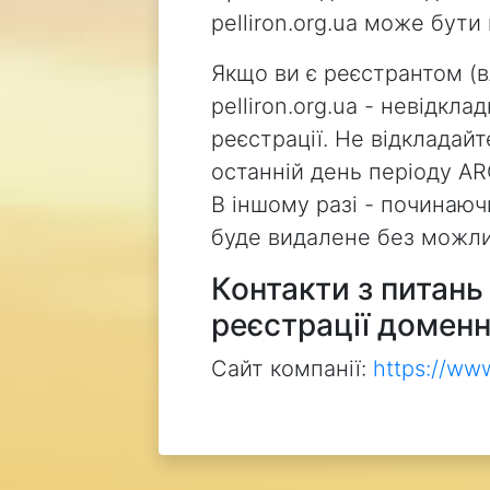
pelliron.org.ua може бут
Якщо ви є реєстрантом (
pelliron.org.ua - невідкл
реєстрації. Не відкладай
останній день періоду AR
В іншому разі - починаючи
буде видалене без можли
Контакти з питан
реєстрації доменн
Сайт компанії:
https://ww