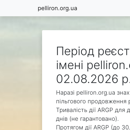
pelliron.org.ua
Період реєст
імені pelliro
02.08.2026 р
Наразі pelliron.org.ua зн
пільгового продовження р
Тривалість дії ARGP для д
днів (не гарантовано).
Протягом дії ARGP (до 30.