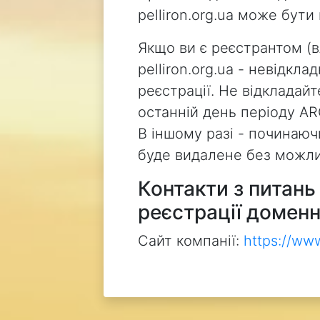
pelliron.org.ua може бут
Якщо ви є реєстрантом (
pelliron.org.ua - невідкл
реєстрації. Не відкладай
останній день періоду AR
В іншому разі - починаючи
буде видалене без можли
Контакти з питан
реєстрації доменн
Сайт компанії:
https://ww