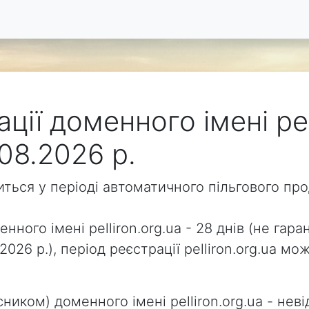
ції доменного імені pel
08.2026 р.
одиться у періоді автоматичного пільгового п
нного імені pelliron.org.ua - 28 днів (не гара
2026 р.), період реєстрації pelliron.org.ua 
ником) доменного імені pelliron.org.ua - неві