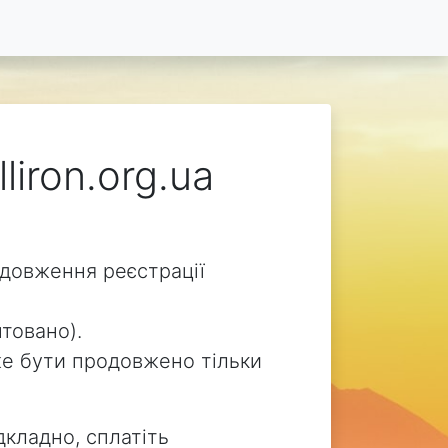
liron.org.ua
родовження реєстрації
нтовано).
може бути продовжено тільки
дкладно, сплатіть