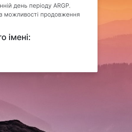
нній день періоду ARGP.
без можливості продовження
о імені: