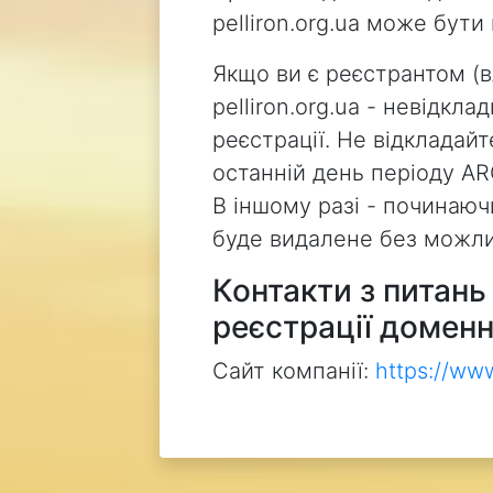
pelliron.org.ua може бут
Якщо ви є реєстрантом (
pelliron.org.ua - невідкл
реєстрації. Не відкладай
останній день періоду AR
В іншому разі - починаючи
буде видалене без можли
Контакти з питан
реєстрації доменн
Сайт компанії:
https://ww