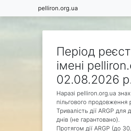
pelliron.org.ua
Період реєст
імені pelliro
02.08.2026 р
Наразі pelliron.org.ua зн
пільгового продовження р
Тривалість дії ARGP для д
днів (не гарантовано).
Протягом дії ARGP (до 30.