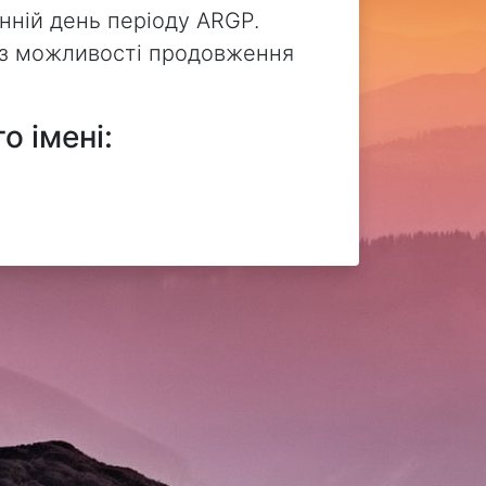
нній день періоду ARGP.
без можливості продовження
о імені: