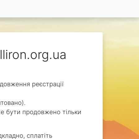
liron.org.ua
родовження реєстрації
нтовано).
може бути продовжено тільки
дкладно, сплатіть