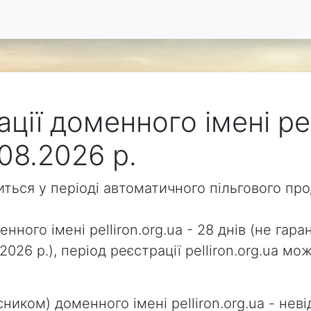
ції доменного імені pel
08.2026 р.
одиться у періоді автоматичного пільгового п
нного імені pelliron.org.ua - 28 днів (не гара
2026 р.), період реєстрації pelliron.org.ua 
ником) доменного імені pelliron.org.ua - неві