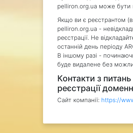
pelliron.org.ua може бут
Якщо ви є реєстрантом (
pelliron.org.ua - невідкл
реєстрації. Не відкладай
останній день періоду AR
В іншому разі - починаючи
буде видалене без можли
Контакти з питан
реєстрації доменн
Сайт компанії:
https://ww