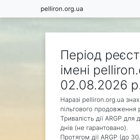
pelliron.org.ua
Період реєст
імені pelliro
02.08.2026 р
Наразі pelliron.org.ua зн
пільгового продовження р
Тривалість дії ARGP для д
днів (не гарантовано).
Протягом дії ARGP (до 30.