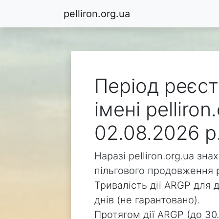
pelliron.org.ua
Період реєст
імені pelliro
02.08.2026 р
Наразі pelliron.org.ua зн
пільгового продовження р
Тривалість дії ARGP для д
днів (не гарантовано).
Протягом дії ARGP (до 30.