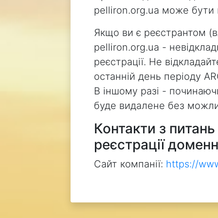
pelliron.org.ua може бут
Якщо ви є реєстрантом (
pelliron.org.ua - невідкл
реєстрації. Не відкладай
останній день періоду AR
В іншому разі - починаючи
буде видалене без можли
Контакти з питан
реєстрації доменн
Сайт компанії:
https://ww