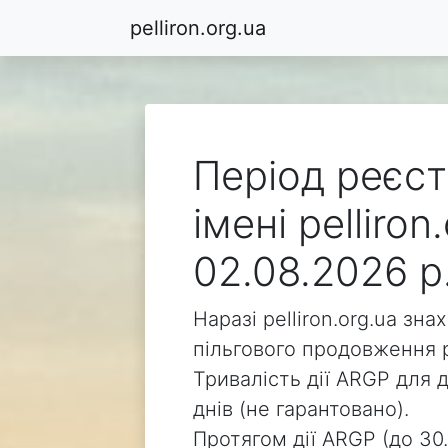
pelliron.org.ua
Період реєст
імені pelliro
02.08.2026 р
Наразі pelliron.org.ua зн
пільгового продовження р
Тривалість дії ARGP для д
днів (не гарантовано).
Протягом дії ARGP (до 30.