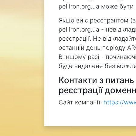
pelliron.org.ua може бут
Якщо ви є реєстрантом (
pelliron.org.ua - невідкл
реєстрації. Не відкладай
останній день періоду AR
В іншому разі - починаючи
буде видалене без можли
Контакти з питан
реєстрації доменн
Сайт компанії:
https://ww