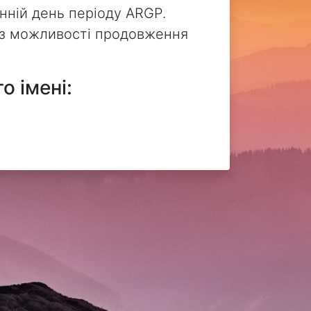
нній день періоду ARGP.
без можливості продовження
о імені: