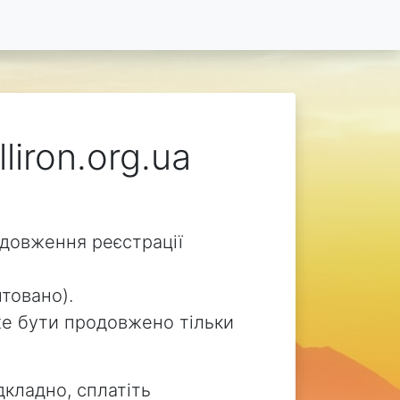
liron.org.ua
родовження реєстрації
нтовано).
може бути продовжено тільки
дкладно, сплатіть