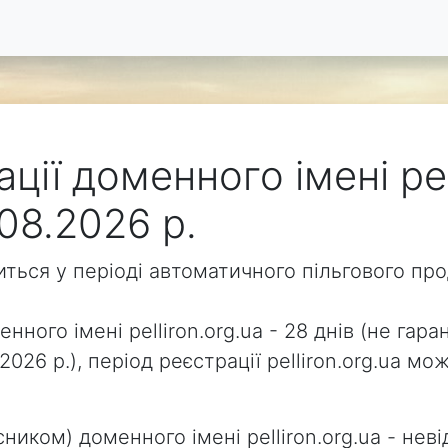
ції доменного імені pel
08.2026 р.
одиться у періоді автоматичного пільгового п
нного імені pelliron.org.ua - 28 днів (не гара
2026 р.), період реєстрації pelliron.org.ua 
ником) доменного імені pelliron.org.ua - неві