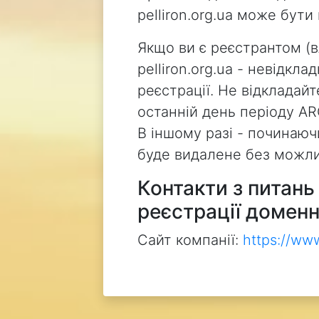
pelliron.org.ua може бут
Якщо ви є реєстрантом (
pelliron.org.ua - невідкл
реєстрації. Не відкладай
останній день періоду AR
В іншому разі - починаючи
буде видалене без можли
Контакти з питан
реєстрації доменн
Сайт компанії:
https://ww