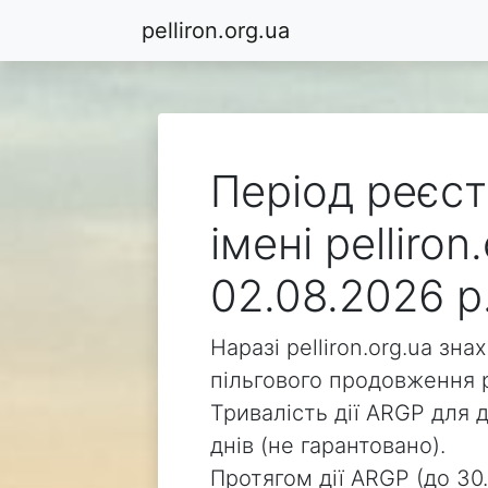
pelliron.org.ua
Період реєст
імені pelliro
02.08.2026 р
Наразі pelliron.org.ua зн
пільгового продовження р
Тривалість дії ARGP для д
днів (не гарантовано).
Протягом дії ARGP (до 30.