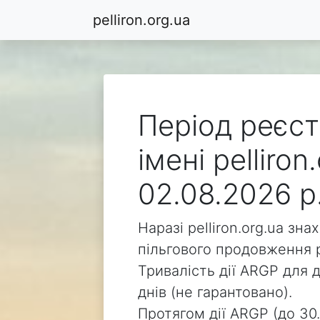
pelliron.org.ua
Період реєст
імені pelliro
02.08.2026 р
Наразі pelliron.org.ua зн
пільгового продовження р
Тривалість дії ARGP для д
днів (не гарантовано).
Протягом дії ARGP (до 30.