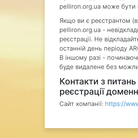
pelliron.org.ua може бут
Якщо ви є реєстрантом (
pelliron.org.ua - невідкл
реєстрації. Не відкладай
останній день періоду AR
В іншому разі - починаючи
буде видалене без можли
Контакти з питан
реєстрації доменн
Сайт компанії:
https://ww