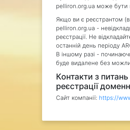
pelliron.org.ua може бут
Якщо ви є реєстрантом (
pelliron.org.ua - невідкл
реєстрації. Не відкладай
останній день періоду AR
В іншому разі - починаючи
буде видалене без можли
Контакти з питан
реєстрації доменн
Сайт компанії:
https://ww