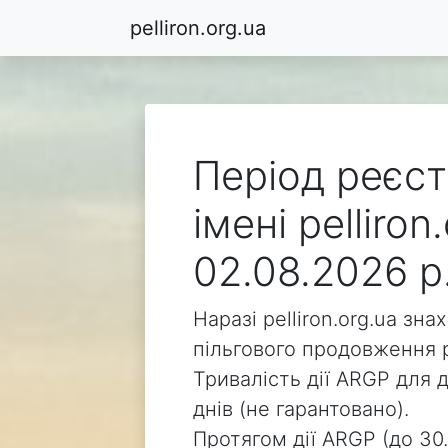
pelliron.org.ua
Період реєст
імені pelliro
02.08.2026 р
Наразі pelliron.org.ua зн
пільгового продовження р
Тривалість дії ARGP для д
днів (не гарантовано).
Протягом дії ARGP (до 30.