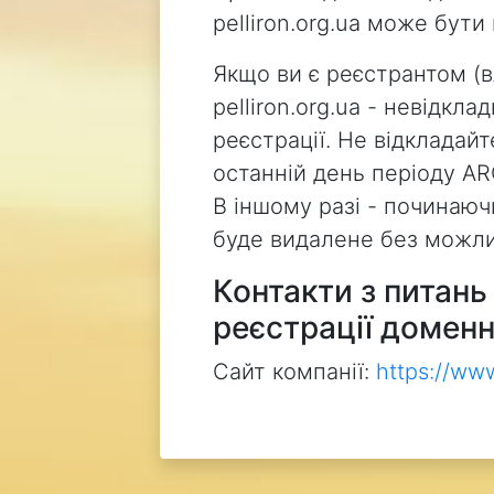
pelliron.org.ua може бут
Якщо ви є реєстрантом (
pelliron.org.ua - невідкл
реєстрації. Не відкладай
останній день періоду AR
В іншому разі - починаючи
буде видалене без можли
Контакти з питан
реєстрації доменн
Сайт компанії:
https://ww