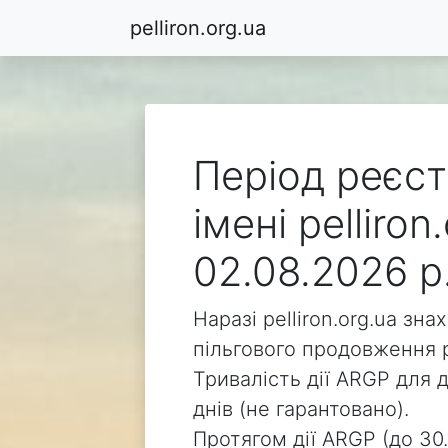
pelliron.org.ua
Період реєст
імені pelliro
02.08.2026 р
Наразі pelliron.org.ua зн
пільгового продовження р
Тривалість дії ARGP для д
днів (не гарантовано).
Протягом дії ARGP (до 30.