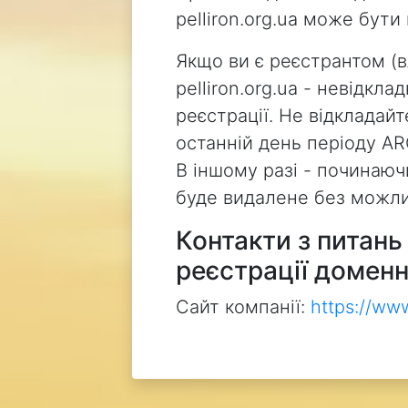
pelliron.org.ua може бут
Якщо ви є реєстрантом (
pelliron.org.ua - невідкл
реєстрації. Не відкладай
останній день періоду AR
В іншому разі - починаючи
буде видалене без можли
Контакти з питан
реєстрації доменн
Сайт компанії:
https://ww