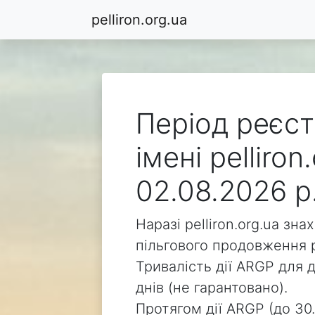
pelliron.org.ua
Період реєст
імені pelliro
02.08.2026 р
Наразі pelliron.org.ua зн
пільгового продовження р
Тривалість дії ARGP для д
днів (не гарантовано).
Протягом дії ARGP (до 30.