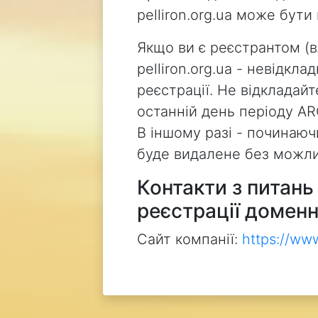
pelliron.org.ua може бут
Якщо ви є реєстрантом (
pelliron.org.ua - невідкл
реєстрації. Не відкладай
останній день періоду AR
В іншому разі - починаючи
буде видалене без можли
Контакти з питан
реєстрації доменн
Сайт компанії:
https://ww