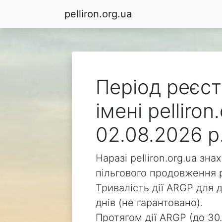
pelliron.org.ua
Період реєст
імені pelliro
02.08.2026 р
Наразі pelliron.org.ua зн
пільгового продовження р
Тривалість дії ARGP для д
днів (не гарантовано).
Протягом дії ARGP (до 30.