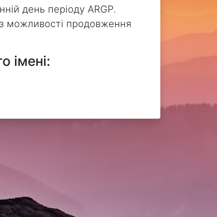
нній день періоду ARGP.
без можливості продовження
о імені: