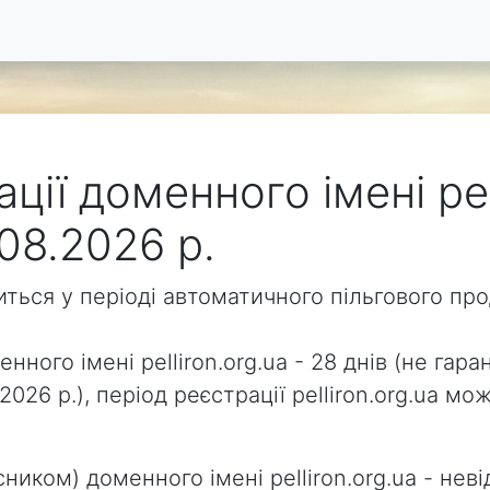
ції доменного імені pel
08.2026 р.
одиться у періоді автоматичного пільгового п
нного імені pelliron.org.ua - 28 днів (не гара
2026 р.), період реєстрації pelliron.org.ua 
ником) доменного імені pelliron.org.ua - неві