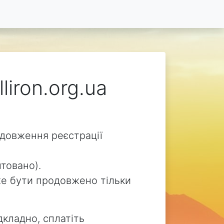
liron.org.ua
родовження реєстрації
нтовано).
може бути продовжено тільки
дкладно, сплатіть