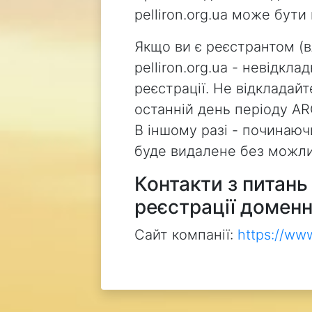
pelliron.org.ua може бут
Якщо ви є реєстрантом (
pelliron.org.ua - невідкл
реєстрації. Не відкладай
останній день періоду AR
В іншому разі - починаючи
буде видалене без можли
Контакти з питан
реєстрації доменн
Сайт компанії:
https://ww