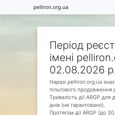
pelliron.org.ua
Період реєст
імені pelliro
02.08.2026 р
Наразі pelliron.org.ua зн
пільгового продовження р
Тривалість дії ARGP для д
днів (не гарантовано).
Протягом дії ARGP (до 30.