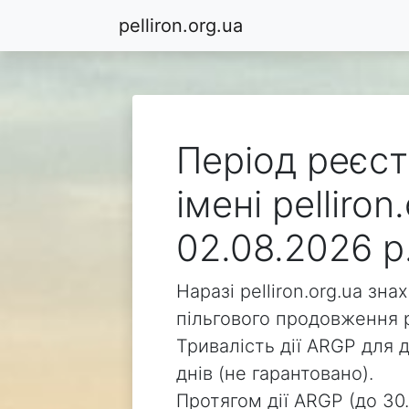
pelliron.org.ua
Період реєст
імені pelliro
02.08.2026 р
Наразі pelliron.org.ua зн
пільгового продовження р
Тривалість дії ARGP для д
днів (не гарантовано).
Протягом дії ARGP (до 30.