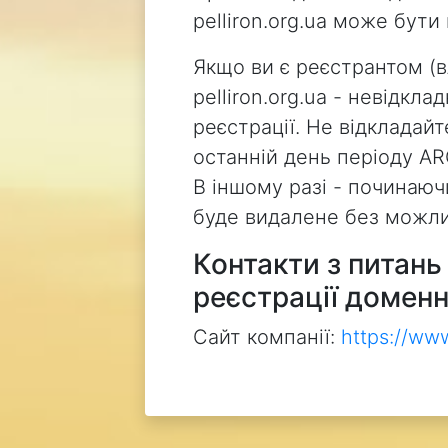
pelliron.org.ua може бут
Якщо ви є реєстрантом (
pelliron.org.ua - невідкл
реєстрації. Не відкладай
останній день періоду AR
В іншому разі - починаючи
буде видалене без можли
Контакти з питан
реєстрації доменн
Сайт компанії:
https://ww