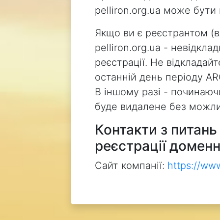
pelliron.org.ua може бут
Якщо ви є реєстрантом (
pelliron.org.ua - невідкл
реєстрації. Не відкладай
останній день періоду AR
В іншому разі - починаючи
буде видалене без можли
Контакти з питан
реєстрації доменн
Сайт компанії:
https://ww