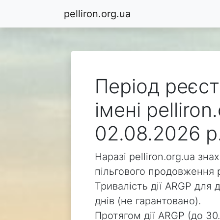
pelliron.org.ua
Період реєст
імені pelliro
02.08.2026 р
Наразі pelliron.org.ua зн
пільгового продовження р
Тривалість дії ARGP для д
днів (не гарантовано).
Протягом дії ARGP (до 30.