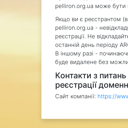
pelliron.org.ua може бут
Якщо ви є реєстрантом (
pelliron.org.ua - невідкл
реєстрації. Не відкладай
останній день періоду AR
В іншому разі - починаючи
буде видалене без можли
Контакти з питан
реєстрації доменн
Сайт компанії:
https://ww