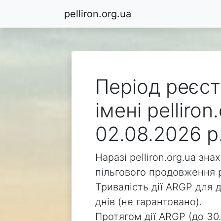
pelliron.org.ua
Період реєст
імені pelliro
02.08.2026 р
Наразі pelliron.org.ua зн
пільгового продовження р
Тривалість дії ARGP для д
днів (не гарантовано).
Протягом дії ARGP (до 30.