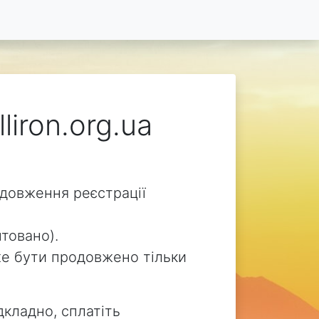
liron.org.ua
родовження реєстрації
нтовано).
може бути продовжено тільки
дкладно, сплатіть