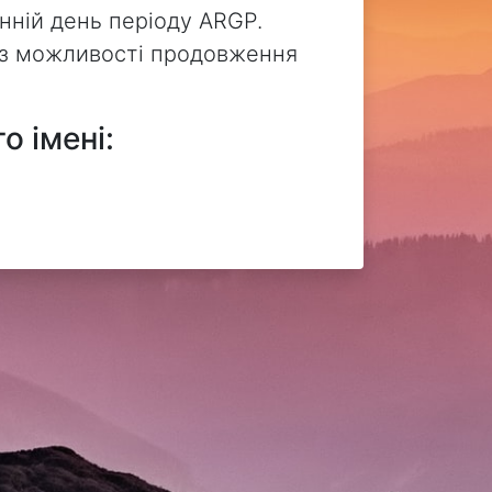
нній день періоду ARGP.
без можливості продовження
о імені: