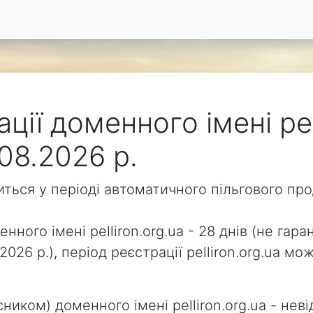
ції доменного імені pel
08.2026 р.
одиться у періоді автоматичного пільгового п
нного імені pelliron.org.ua - 28 днів (не гара
2026 р.), період реєстрації pelliron.org.ua 
ником) доменного імені pelliron.org.ua - неві