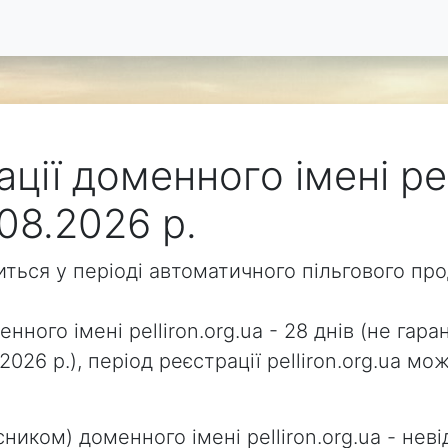
ції доменного імені pel
08.2026 р.
одиться у періоді автоматичного пільгового п
нного імені pelliron.org.ua - 28 днів (не гара
2026 р.), період реєстрації pelliron.org.ua 
ником) доменного імені pelliron.org.ua - неві