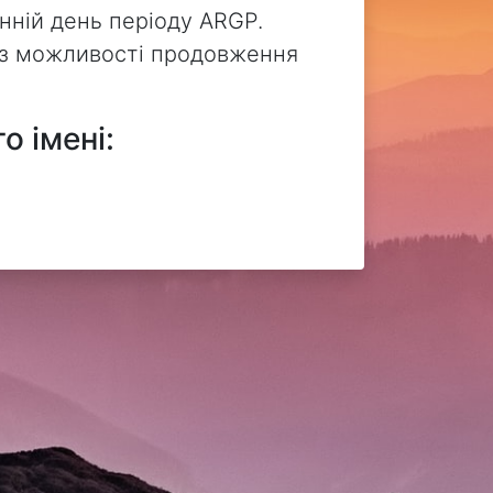
нній день періоду ARGP.
без можливості продовження
о імені: