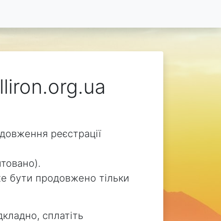
liron.org.ua
родовження реєстрації
нтовано).
може бути продовжено тільки
дкладно, сплатіть