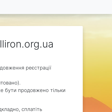
liron.org.ua
родовження реєстрації
нтовано).
може бути продовжено тільки
дкладно, сплатіть