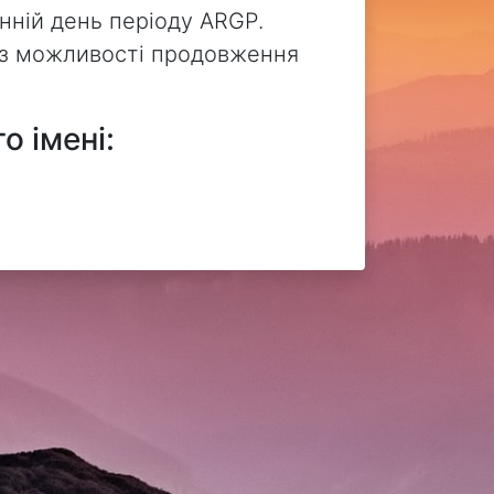
нній день періоду ARGP.
без можливості продовження
о імені: