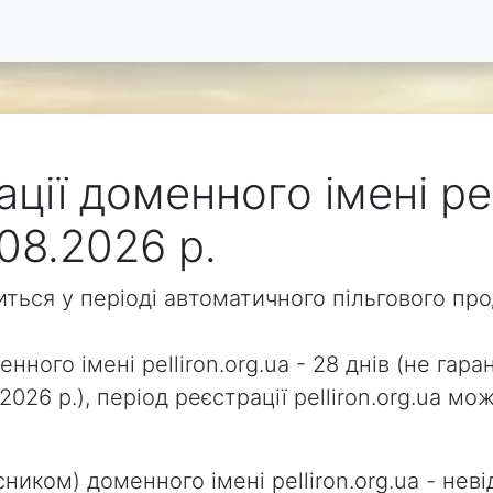
ції доменного імені pel
08.2026 р.
одиться у періоді автоматичного пільгового п
нного імені pelliron.org.ua - 28 днів (не гара
2026 р.), період реєстрації pelliron.org.ua 
ником) доменного імені pelliron.org.ua - неві