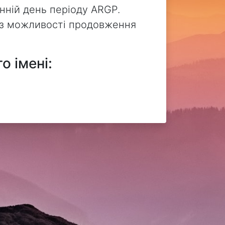
нній день періоду ARGP.
без можливості продовження
о імені: