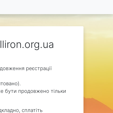
liron.org.ua
родовження реєстрації
нтовано).
може бути продовжено тільки
дкладно, сплатіть