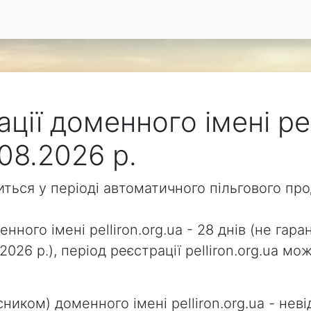
ції доменного імені pel
08.2026 р.
одиться у періоді автоматичного пільгового п
нного імені pelliron.org.ua - 28 днів (не гара
2026 р.), період реєстрації pelliron.org.ua 
ником) доменного імені pelliron.org.ua - неві